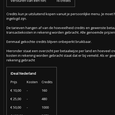
Versturen van een flirt:
16 credits
Credits kun je uitsluitend kopen vanuit je persoonlijke menu. Je moet
ingelogd zijn.
De tarieven hangen af van de hoeveelheid credits en gewenste betaa
transactiekosten in rekening worden gebracht. Alle genoemde prijzen, 
Eenmaal gekochte credits blijven onbeperkt bruikbaar.
Hieronder staat een overzicht per betaalwijze per land en hoeveel cred
kosten in rekening worden gebracht staat dat er bij vemeld. Als er g
rekening gebracht
iDeal Nederland
Prijs
Kosten
Credits
€ 10,00
-
160
€ 25,00
-
480
€ 50,00
-
1000