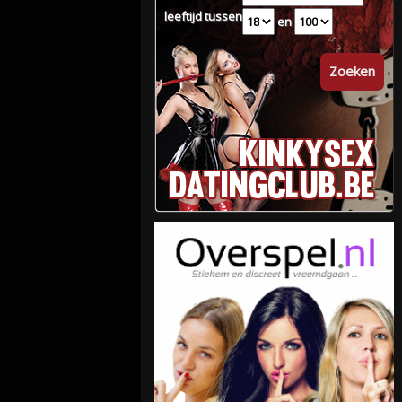
leeftijd tussen
en
Zoeken