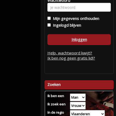
Wachtwoord
Mijn gegevens onthouden
Ingelogd blijven
Inloggen
Help, wachtwoord kwijt!?
Ik ben nog geen gratis lid!?
Zoeken
Ik ben een
Ik zoek een
In de regio